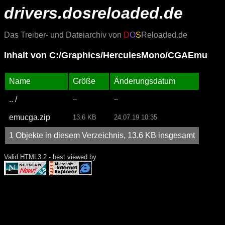
drivers.dosreloaded.de
Das Treiber- und Dateiarchiv von
D
O
S
Reloaded.de
Inhalt von C:/Graphics/HerculesMono/CGAEmu
Name
Größe
Änderungsdatum
.. /
--
--
emucga.zip
13.6 KB
24.07.19 10:35
1 Objekte in diesem Verzeichnis, 13.6 KB insgesamt
Valid HTML3.2 - best viewed by